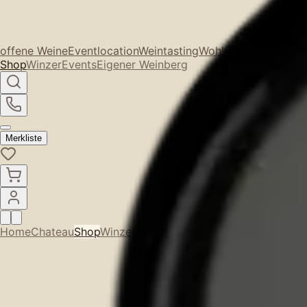
offene Weine
Eventlocation
Weintasting
Wohlfühlen
Winzerkur
Shop
Winzer
Events
Eigener Weinberg
Merkliste
Home
Chateau
Shop
Winzer
Events
Eigener Weinberg