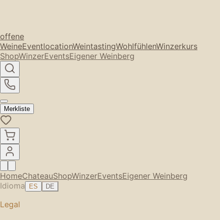
offene
Weine
Eventlocation
Weintasting
Wohlfühlen
Winzerkurs
Shop
Winzer
Events
Eigener Weinberg
Merkliste
Home
Chateau
Shop
Winzer
Events
Eigener Weinberg
Idioma
ES
DE
Legal