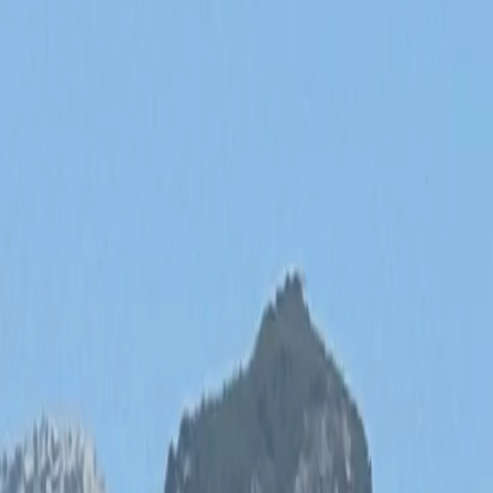
offene Weine
Eventlocation
Weintasting
Wohlfühlen
Winzerkur
Shop
Winzer
Events
Eigener Weinberg
Merkliste
Home
Chateau
Shop
Winzer
Events
Eigener Weinberg