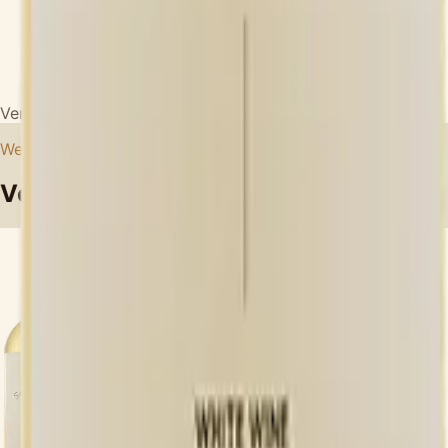
Versandkostenfrei ab 199 EUR Bestellwert
Weitere Weine
Von
Sa CaRo