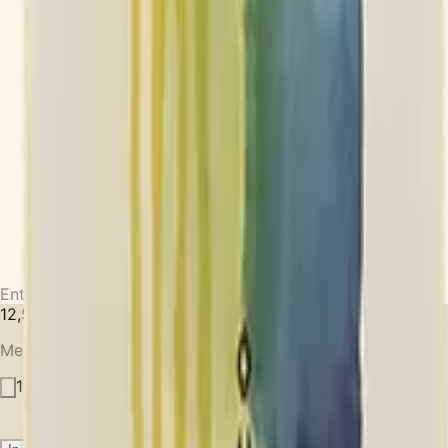
Enthält Sulfite
12,50
€
inkl. MwSt.
Menge
1
+6