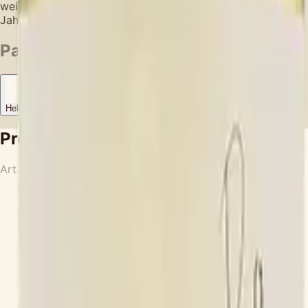
weißem Fleisch (Huhn) mit Nudeln. Lagerpotential von 2-3
Jahren.
Passt zu
Hellem Fleisch
Pasta
Gemüse
Aperitiv
Produktdetails
Art.-Nr.
BLSM23SB