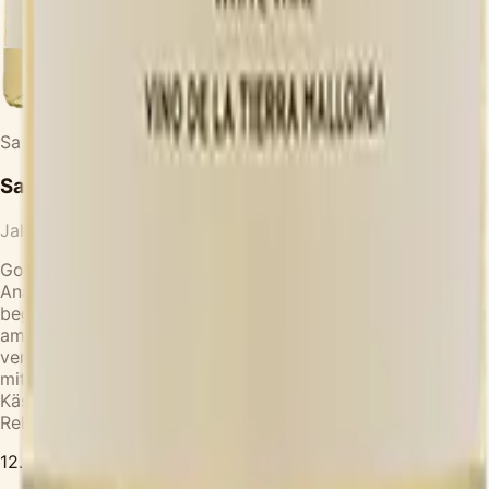
Sa CaRo
·
Vilafranca
Sa CaRo Blanco Cuvee
Jahrgang
2023
Goldene Reflexe, strohgelb. Ein fruchtiger Reigen aus
Ananas, Mandarine, Clementine und Weinbergpfirsich,
begleitet von einem Hauch von Marzipan. Frisch und saftig
am Gaumen, mit einem Hauch von Marzipan und einem
verlockenden Abgang von Ahornsirup. Passt perfekt zu
mittelreifem Käse wie Gouda oder Emmentaler, sowie zu
Käsefondue und Raclette. Lagerpotential von 2-3 Jahren.
Rebsorten: Sauvignon Blanc, Parellada.
12.50
€