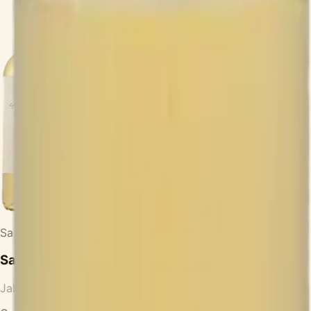
Sa CaRo
·
Vilafranca
Sa Ca Ro Sauvignon Blanc
Jahrgang
2024