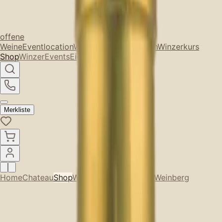
offene
Weine
Eventlocation
Weintasting
Wohlfühlen
Winzerkurs
Shop
Winzer
Events
Eigener Weinberg
Merkliste
Home
Chateau
Shop
Winzer
Events
Eigener Weinberg