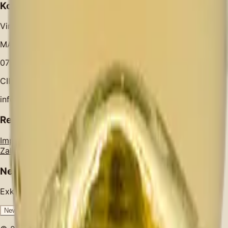
Kontakt
Vino de la Isla
MA 15, Salida 20
07210 Algaida
CIF: B16545972
info@isla.wine
Rechtliches
Impressum
AGB
Widerruf
Versand &
Zahlung
Datenschutz
Cookie-Richtlinie & Einstellungen
Newsletter
Exklusive Angebote und Event-Updates per E-Mail.
Newsletter abonnieren