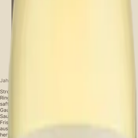
Jahrgang
2023
Blanco
Strohgelb, Kürbis (Butternuss), Mispel, Hauch von
Ringelblume, Grüne Paprika, erdig-würzig, weißer Pfeffer,
saftige Säure. Ein wahrer Genuss für die Sinne, der den
Gaumen mit Eleganz umschmeichelt. Der Sa CaRo
Sauvignon Blanc 2023 verführt mit einer fruchtigen
Frische und einem subtilen würzigen Abgang. Perfekt
ausbalanciert und voller Charakter. Dieser Wein passt
hervorragend zu Kalbschnitzel mit Pellkartoffel, Pute oder