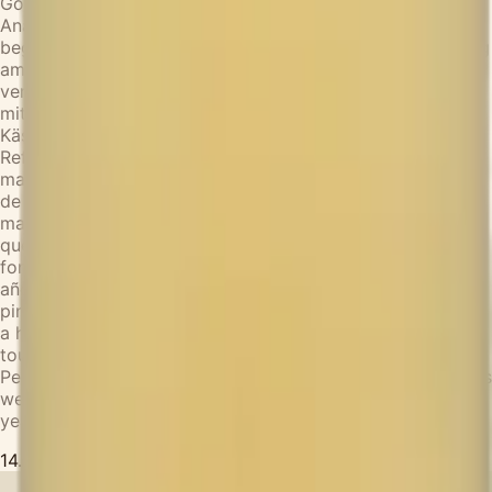
Goldene Reflexe, strohgelb. Ein fruchtiger Reigen aus
Ananas, Mandarine, Clementine und Weinbergpfirsich,
begleitet von einem Hauch von Marzipan. Frisch und saftig
am Gaumen, mit einem Hauch von Marzipan und einem
verlockenden Abgang von Ahornsirup. Passt perfekt zu
mittelreifem Käse wie Gouda oder Emmentaler, sowie zu
Käsefondue und Raclette. Lagerpotential von 2-3 Jahren.
Reflejos dorados, amarillo paja. Una danza frutal de piña,
mandarina, clementina y melocotón de viña, con un toque
de mazapán. Fresco y jugoso en boca, con un toque de
mazapán y un seductor final de sirope de arce. Ideal con
quesos semimaduros como Gouda o Emmental, así como
fondue de queso y raclette. Potencial de guarda de 2-3
años. Golden reflections, straw yellow. A fruity dance of
pineapple, tangerine, clementine, and vineyard peach, with
a hint of marzipan. Fresh and juicy on the palate, with a
touch of marzipan and a tantalizing finish of maple syrup.
Perfect with semi-ripe cheeses like Gouda or Emmental, as
well as cheese fondue and raclette. Agingpotential of 2-3
years.
14.00
€