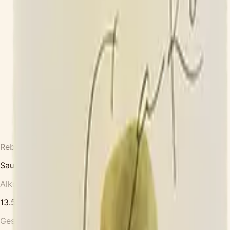
Rebsorten
Sauvignon blanc
Alkohol
13.5
%
Geschmack